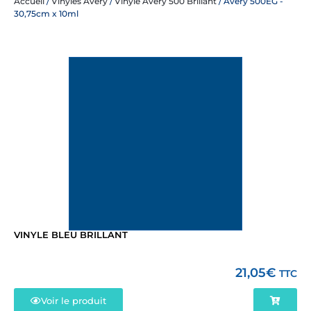
Accueil
/
Vinyles Avery
/
Vinyle Avery 500 Brillant
/ Avery 500EG -
30,75cm x 10ml
VINYLE BLEU BRILLANT
21,05
€
TTC
Voir le produit