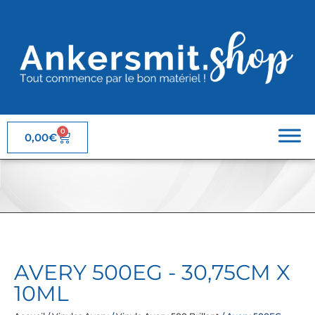
0
0,00
€
AVERY 500EG - 30,75CM X
10ML