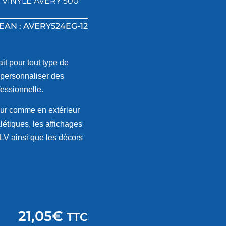
,
VINYLE AVERY 500
EAN : AVERY524EG-12
it pour tout type de
r personnaliser des
fessionnelle.
ieur comme en extérieur
étiques, les affichages
LV ainsi que les décors
21,05
€
TTC