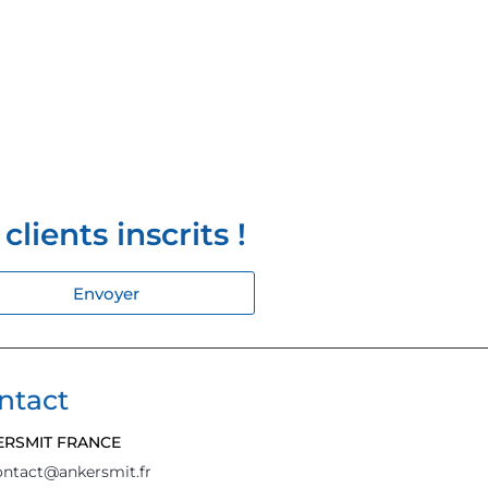
lients inscrits !
Envoyer
ntact
ERSMIT FRANCE
ontact@ankersmit.fr