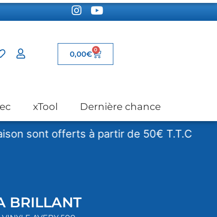
0
0,00
€
ec
xTool
Dernière chance
ont offerts à partir de 50€ T.T.C
Les f
A BRILLANT