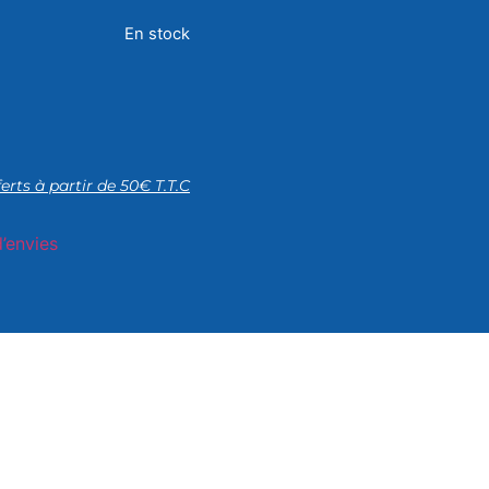
En stock
ferts à partir de 50€ T.T.C
d’envies