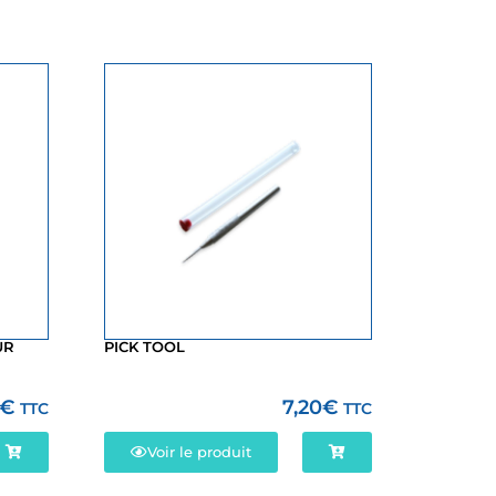
UR
PICK TOOL
€
7,20
€
TTC
TTC
Voir le produit