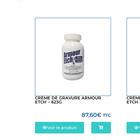
CRÈME DE GRAVURE ARMOUR
CRÈM
ETCH – 623G
ETCH 
87,60
€
TTC
Voir le produit