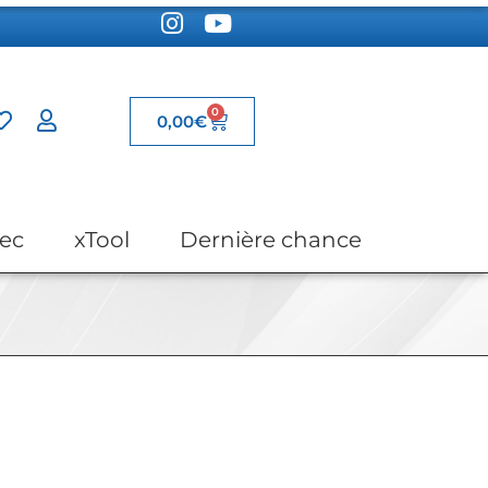
0
0,00
€
ec
xTool
Dernière chance