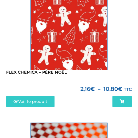
FLEX CHEMICA – PÈRE NOËL
2,16
€
–
10,80
€
TTC
Voir le produit