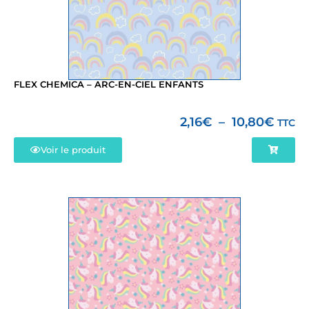
FLEX CHEMICA – ARC-EN-CIEL ENFANTS
2,16
€
–
10,80
€
TTC
Voir le produit