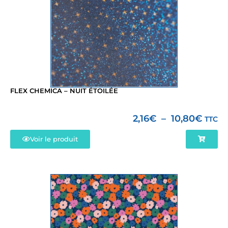
FLEX CHEMICA – NUIT ÉTOILÉE
2,16
€
–
10,80
€
TTC
Voir le produit