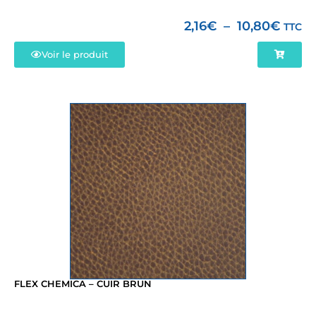
2,16
€
–
10,80
€
TTC
Voir le produit
FLEX CHEMICA – CUIR BRUN