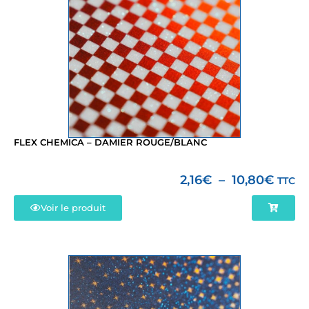
FLEX CHEMICA – DAMIER ROUGE/BLANC
2,16
€
–
10,80
€
TTC
Voir le produit