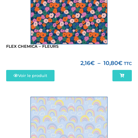
FLEX CHEMICA – FLEURS
2,16
€
–
10,80
€
TTC
Voir le produit