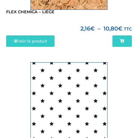
FLEX CHEMICA – LIÈGE
2,16
€
–
10,80
€
TTC
Voir le produit