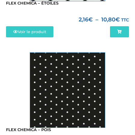
FLEX CHEMICA – ÉTOILES
2,16
€
–
10,80
€
TTC
Voir le produit
FLEX CHEMICA – POIS