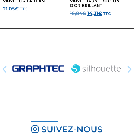
VINYLE OR BRILLANT
VINYLE JAUNE BOUTON
D’OR BRILLANT
21,05
€
TTC
16,84
€
14,31
€
TTC
SUIVEZ-NOUS