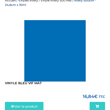
Accueil
/
Vinyles Avery
/
Vinyle Avery 500 Mat
/ Avery 500EM -
24,6cm x 10ml
VINYLE BLEU VIF MAT
16,84
€
TTC
Voir le produit