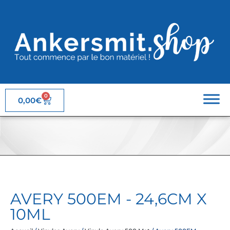
0
0,00
€
AVERY 500EM - 24,6CM X
10ML