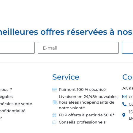
Z-VOUS À LA NEWSLETTER
lleures offres réservées à nos c
Service
Co
ANK
nous ?
Paiment 100 % sécurisé
c
légales
Livraison en 24/48h ouvrables,
hors aléas indépendants de
nérales de vente
0
notre volonté.
onfidentialité
1
FDP offerts à partir de 50 €*
B
r
Conseils professionnels