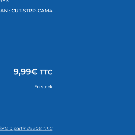
RES
AN : CUT-STRP-CAM4
9,99
€
TTC
En stock
ferts à partir de 50€ T.T.C