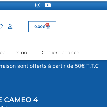
0
0,00
€
ec
xTool
Dernière chance
on sont offerts à partir de 50€ T.T.C
L
E CAMEO 4