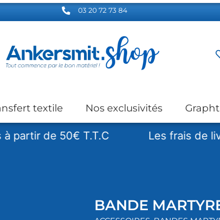
03 20 72 73 84
ansfert textile
Nos exclusivités
Grapht
rtir de 50€ T.T.C
Les frais de livrais
BANDE MARTYR