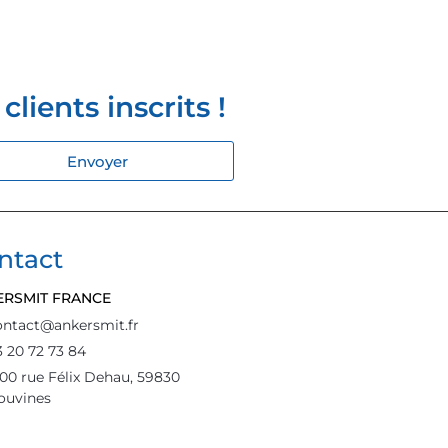
lients inscrits !
Envoyer
ntact
ERSMIT FRANCE
ontact@ankersmit.fr
3 20 72 73 84
500 rue Félix Dehau, 59830
ouvines