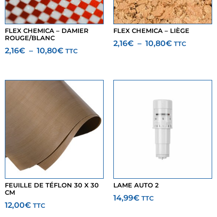
FLEX CHEMICA – DAMIER
FLEX CHEMICA – LIÈGE
ROUGE/BLANC
2,16
€
–
10,80
€
TTC
2,16
€
–
10,80
€
TTC
FEUILLE DE TÉFLON 30 X 30
LAME AUTO 2
CM
14,99
€
TTC
12,00
€
TTC