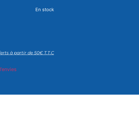
En stock
ferts à partir de 50€ T.T.C
d’envies