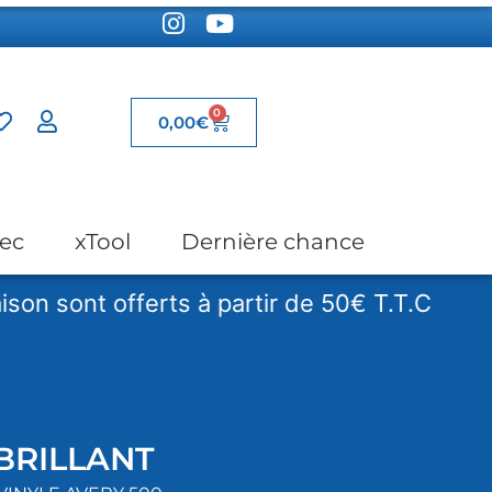
0
0,00
€
ec
xTool
Dernière chance
nt offerts à partir de 50€ T.T.C
Les f
BRILLANT