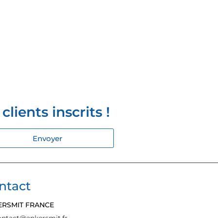
lients inscrits !
Envoyer
ntact
ERSMIT FRANCE
ontact@ankersmit.fr