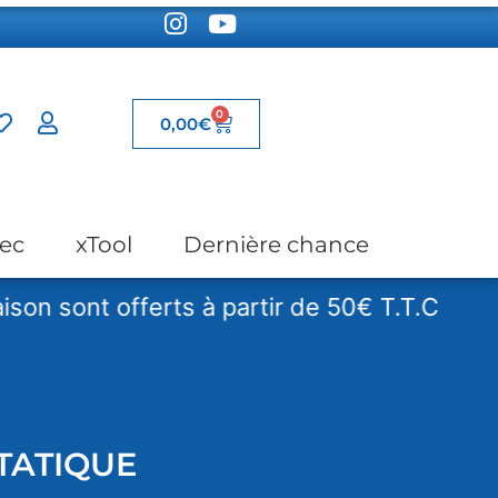
0
0,00
€
ec
xTool
Dernière chance
ont offerts à partir de 50€ T.T.C
Les 
TATIQUE