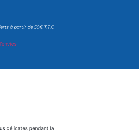
ferts à partir de 50€ T.T.C
d’envies
lus délicates pendant la