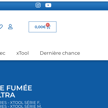
0
0,00
€
ec
xTool
Dernière chance
DE FUMÉE
LTRA
S - XTOOL SÉRIE F
,
ES - XTOOL SÉRIE M
,