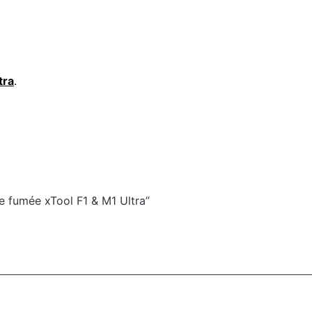
tra
.
de fumée xTool F1 & M1 Ultra”