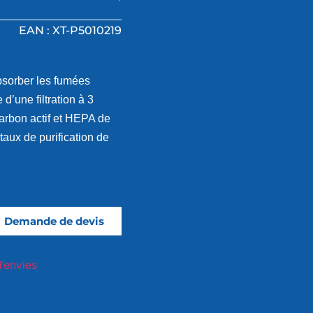
EAN : XT-P5010219
bsorber les fumées
 d’une filtration à 3
arbon actif et HEPA de
taux de purification de
Demande de devis
d’envies