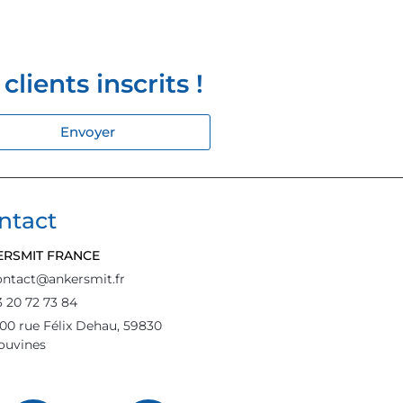
lients inscrits !
Envoyer
ntact
ERSMIT FRANCE
ontact@ankersmit.fr
3 20 72 73 84
500 rue Félix Dehau, 59830
ouvines