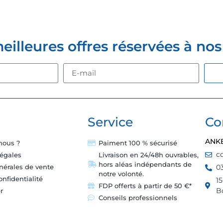
Z-VOUS À LA NEWSLETTER
lleures offres réservées à nos c
Service
Co
ANK
nous ?
Paiment 100 % sécurisé
c
légales
Livraison en 24/48h ouvrables,
hors aléas indépendants de
nérales de vente
0
notre volonté.
onfidentialité
1
FDP offerts à partir de 50 €*
B
r
Conseils professionnels