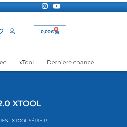
0
0,00
€
ec
xTool
Dernière chance
2.0 XTOOL
S - XTOOL SÉRIE P
,