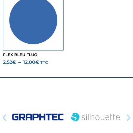
FLEX BLEU FLUO
2,52
€
–
12,00
€
TTC