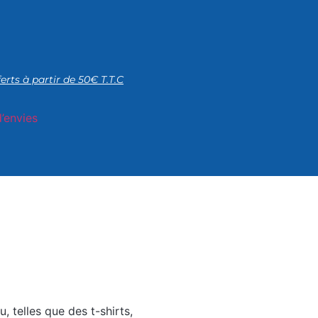
ferts à partir de 50€ T.T.C
d’envies
, telles que des t-shirts,