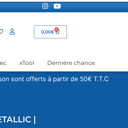
0
0,00
€
ec
xTool
Dernière chance
 offerts à partir de 50€ T.T.C
Les fra
TALLIC |