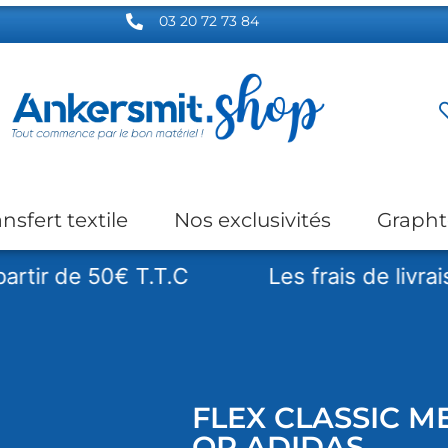
03 20 72 73 84
ansfert textile
Nos exclusivités
Grapht
e 50€ T.T.C
Les frais de livraison sont
FLEX CLASSIC ME
OR ADIDAS