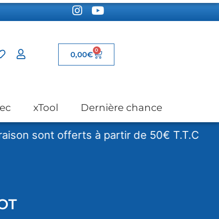
0
0,00
€
ec
xTool
Dernière chance
n sont offerts à partir de 50€ T.T.C
Le
OT