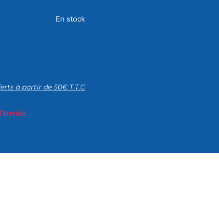
En stock
ferts à partir de 50€ T.T.C
d’envies