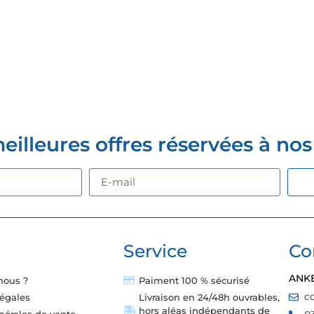
Z-VOUS À LA NEWSLETTER
lleures offres réservées à nos c
Service
Co
ANK
nous ?
Paiment 100 % sécurisé
c
légales
Livraison en 24/48h ouvrables,
hors aléas indépendants de
nérales de vente