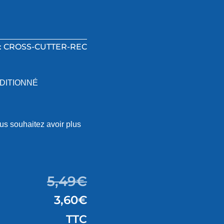
: CROSS-CUTTER-REC
ONDITIONNÉ
us souhaitez avoir plus
5,49
€
3,60
€
TTC