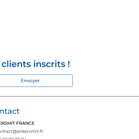
lients inscrits !
Envoyer
ntact
ERSMIT FRANCE
ontact@ankersmit.fr