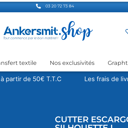
03 20 72 73 84
ansfert textile
Nos exclusivités
Grapht
tir de 50€ T.T.C
Les frais de livraiso
CUTTER ESCARG
SILHOUETTE I