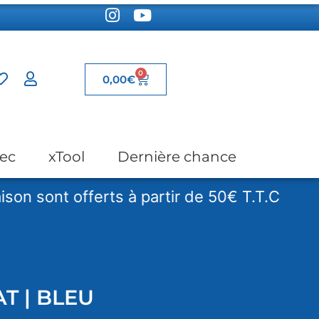
0
0,00
€
ec
xTool
Dernière chance
nt offerts à partir de 50€ T.T.C
Les f
T | BLEU