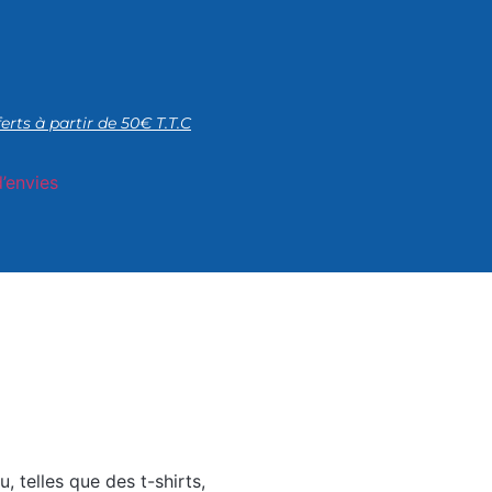
ferts à partir de 50€ T.T.C
d’envies
, telles que des t-shirts,