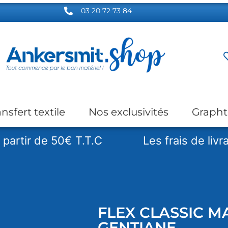
03 20 72 73 84
ansfert textile
Nos exclusivités
Grapht
 de 50€ T.T.C
Les frais de livraison so
FLEX CLASSIC MA
GENTIANE