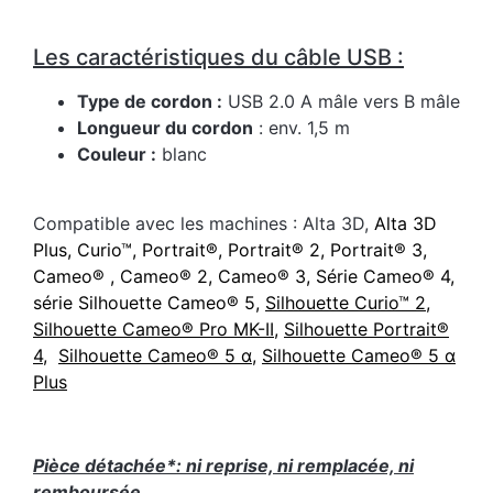
Les caractéristiques du câble USB :
Type de cordon :
USB 2.0 A mâle vers B mâle
Longueur du cordon
: env. 1,5 m
Couleur :
blanc
Compatible avec les machines : Alta 3D,
Alta 3D
Plus, Curio
™, Portrait®, Portrait® 2, Portrait® 3,
Cameo® , Cameo® 2, Cameo® 3, Série Cameo® 4,
série
Silhouette Cameo® 5,
Silhouette Curio™ 2
,
Silhouette C
ameo® Pro MK-II
,
Silhouette Portrait®
4
,
Silhouette Cameo® 5 α
,
Silhouette Cameo® 5 α
Plus
Pièce détachée*: ni reprise, ni remplacée, ni
remboursée