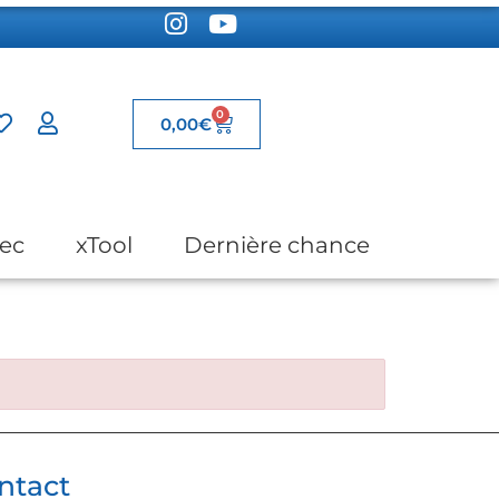
0
0,00
€
ec
xTool
Dernière chance
ntact