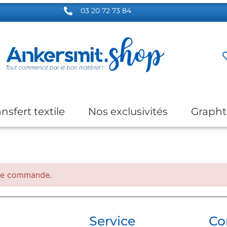
03 20 72 73 84
ansfert textile
Nos exclusivités
Grapht
 de commande.
Service
Co