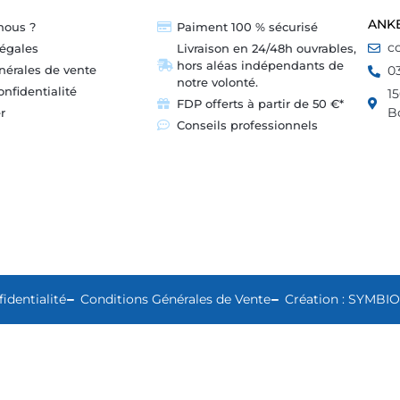
ANK
nous ?
Paiment 100 % sécurisé
c
légales
Livraison en 24/48h ouvrables,
hors aléas indépendants de
nérales de vente
0
notre volonté.
onfidentialité
1
FDP offerts à partir de 50 €*
B
r
Conseils professionnels
identialité
Conditions Générales de Vente
Création : SYMBI