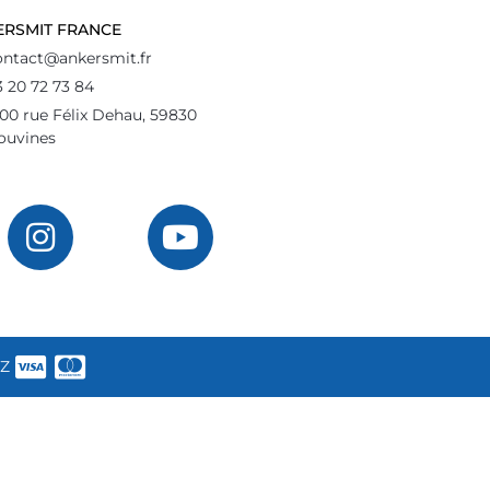
ERSMIT FRANCE
ontact@ankersmit.fr
3 20 72 73 84
500 rue Félix Dehau, 59830
ouvines
OZ