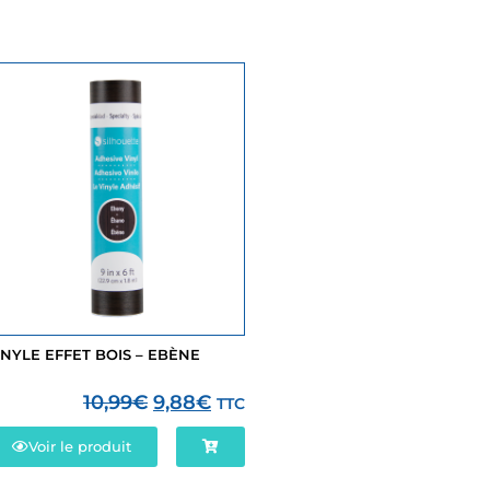
INYLE EFFET BOIS – EBÈNE
10,99
€
9,88
€
TTC
Voir le produit