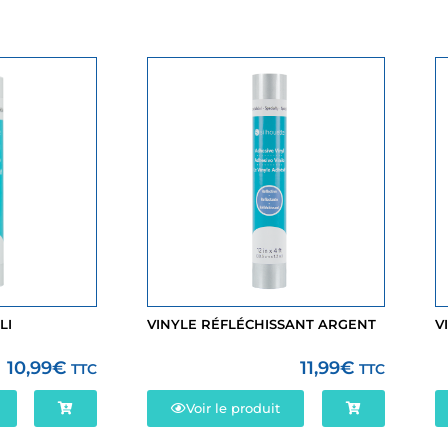
LI
VINYLE RÉFLÉCHISSANT ARGENT
V
10,99
€
11,99
€
TTC
TTC
Voir le produit