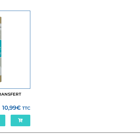
TRANSFERT
10,99
€
TTC