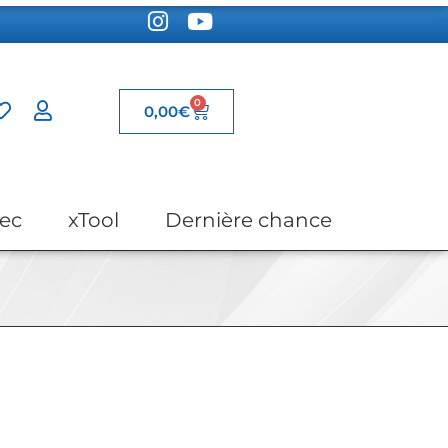
0
0,00
€
ec
xTool
Dernière chance